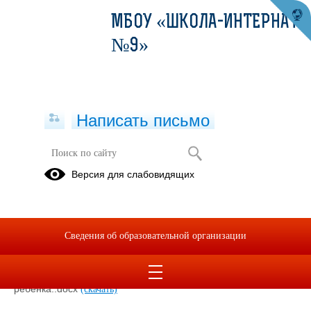
МБОУ «ШКОЛА-ИНТЕРНАТ
№9»
Написать письмо
Рекомендации психолога
Версия для слабовидящих
15.11.2023
игры для семейного общения..docx
(скачать)
Сведения об образовательной организации
Психологическое консультирование в дистанционном
формате.docx
(скачать)
Рекомендации родителям при агрессивном поведении
ребёнка..docx
(скачать)