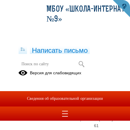
МБОУ «ШКОЛА-ИНТЕРНАТ
№9»
Написать письмо
Версия для слабовидящих
Директор школы
Электронная
приемная
Кудря Татьяна
Вениаминовна
Сведения об образовательной организации
E-mail
vsschool9@mail.ru
Телефон
+7(34345) 5-29-
61